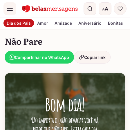
A
A
Menu
Tamanho do t
Dia dos Pais
Amor
Amizade
Aniversário
Bonitas
Não Pare
Compartilhar no WhatsApp
Copiar link