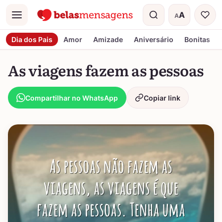
A
A
Menu
Tamanho do t
Dia dos Pais
Amor
Amizade
Aniversário
Bonitas
As viagens fazem as pessoas
Compartilhar no WhatsApp
Copiar link