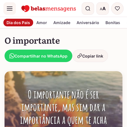
A
A
Menu
Tamanho do t
Dia dos Pais
Amor
Amizade
Aniversário
Bonitas
O importante
Compartilhar no WhatsApp
Copiar link