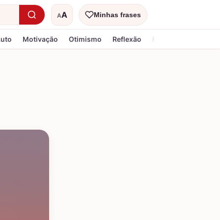
A
Minhas frases
A
Tamanho do texto
Luto
Motivação
Otimismo
Reflexão
Religiosa