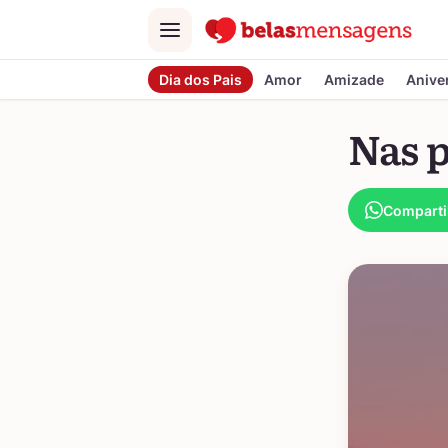
Menu
Dia dos Pais
Amor
Amizade
Anive
Nas 
Comparti