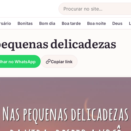
Buscar
rsário
Bonitas
Bom dia
Boa tarde
Boa noite
Deus
pequenas delicadezas
lhar no WhatsApp
Copiar link