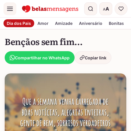
A
A
Menu
Tamanho do t
Dia dos Pais
Amor
Amizade
Aniversário
Bonitas
Bençãos sem fim…
Compartilhar no WhatsApp
Copiar link