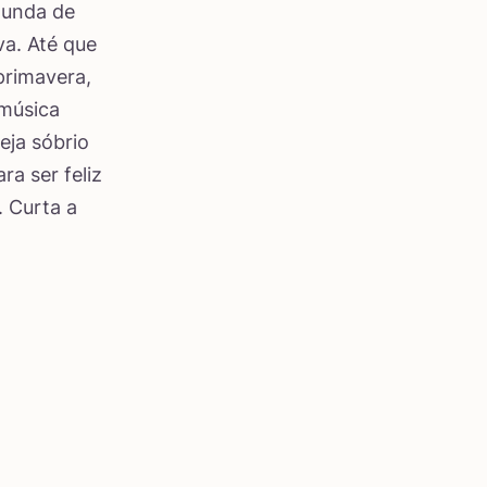
egunda de
a. Até que
primavera,
 música
eja sóbrio
a ser feliz
 Curta a