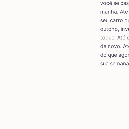
você se cas
manhã. Até
seu carro o
outono, inv
toque. Até 
de novo. At
do que ago
sua semana