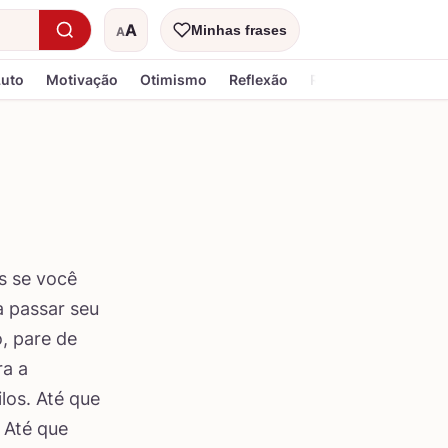
A
Minhas frases
A
Tamanho do texto
Luto
Motivação
Otimismo
Reflexão
Religiosa
s se você
a passar seu
, pare de
ra a
los. Até que
. Até que