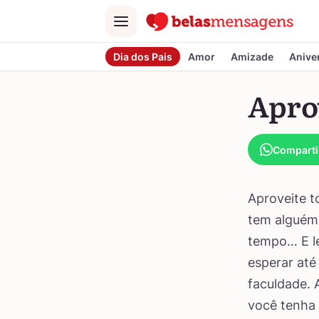
Menu
Dia dos Pais
Amor
Amizade
Anive
Apro
Comparti
Aproveite t
tem alguém 
tempo… E l
esperar até
faculdade. 
você tenha 