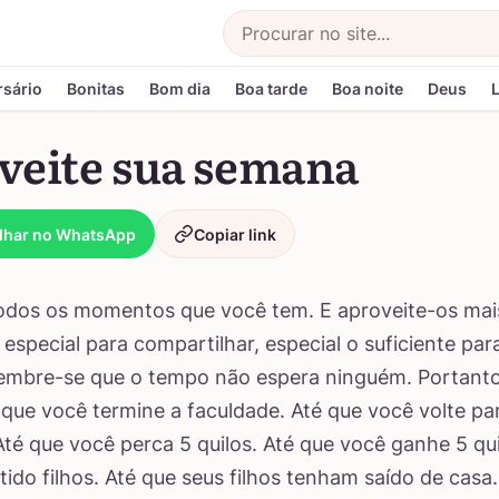
Buscar
rsário
Bonitas
Bom dia
Boa tarde
Boa noite
Deus
veite sua semana
lhar no WhatsApp
Copiar link
odos os momentos que você tem. E aproveite-os mai
especial para compartilhar, especial o suficiente par
embre-se que o tempo não espera ninguém. Portanto
 que você termine a faculdade. Até que você volte pa
Até que você perca 5 quilos. Até que você ganhe 5 qui
tido filhos. Até que seus filhos tenham saído de casa