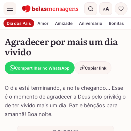
A
A
Menu
Tamanho do t
Dia dos Pais
Amor
Amizade
Aniversário
Bonitas
Agradecer por mais um dia
vivido
Compartilhar no WhatsApp
Copiar link
O dia está terminando, a noite chegando… Esse
é o momento de agradecer a Deus pelo privilégio
de ter vivido mais um dia. Paz e bênçãos para
amanhã! Boa noite.