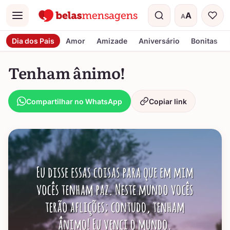
A
A
Menu
Tamanho do t
Dia dos Pais
Amor
Amizade
Aniversário
Bonitas
Tenham ânimo!
Compartilhar no WhatsApp
Copiar link