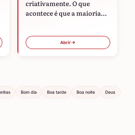
criativamente. O que
acontece é que a maioria
jamais se dá conta disso.
Abrir
nitas
Bom dia
Boa tarde
Boa noite
Deus