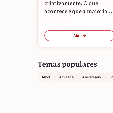
criativamente. O que
acontece é que a maioria
jamais se dá conta disso.
Abrir
Temas populares
Amor
Amizade
Aniversário
Bo