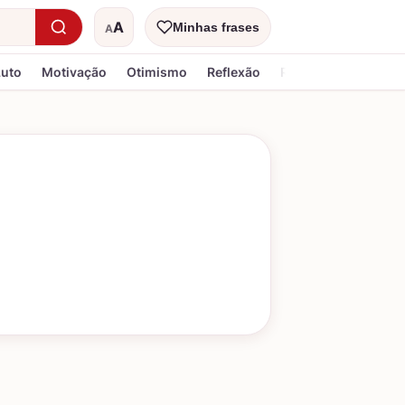
A
Minhas frases
A
Tamanho do texto
Luto
Motivação
Otimismo
Reflexão
Religiosa