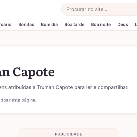
Buscar
rsário
Bonitas
Bom dia
Boa tarde
Boa noite
Deus
n Capote
ns atribuídas a Truman Capote para ler e compartilhar.
ados nesta página.
PUBLICIDADE