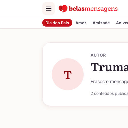
Menu
Dia dos Pais
Amor
Amizade
Anive
AUTOR
Truma
T
Frases e mensage
2 conteúdos public