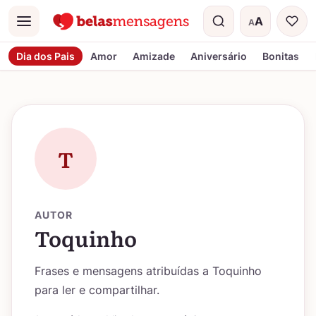
A
A
Menu
Tamanho do t
Dia dos Pais
Amor
Amizade
Aniversário
Bonitas
T
AUTOR
Toquinho
Frases e mensagens atribuídas a Toquinho
para ler e compartilhar.