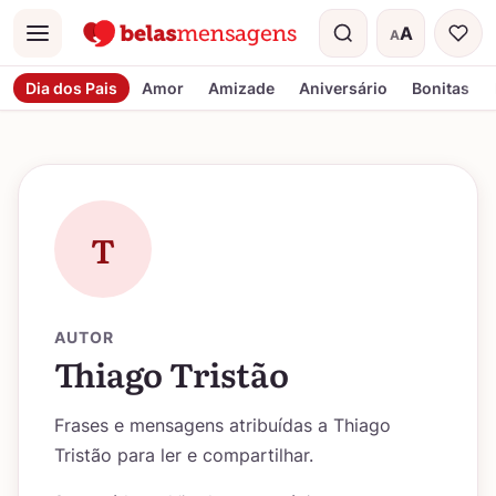
A
A
Menu
Tamanho do t
Dia dos Pais
Amor
Amizade
Aniversário
Bonitas
T
AUTOR
Thiago Tristão
Frases e mensagens atribuídas a Thiago
Tristão para ler e compartilhar.