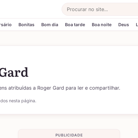
Buscar
rsário
Bonitas
Bom dia
Boa tarde
Boa noite
Deus
 Gard
ns atribuídas a Roger Gard para ler e compartilhar.
ados nesta página.
PUBLICIDADE