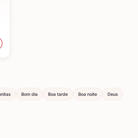
nitas
Bom dia
Boa tarde
Boa noite
Deus