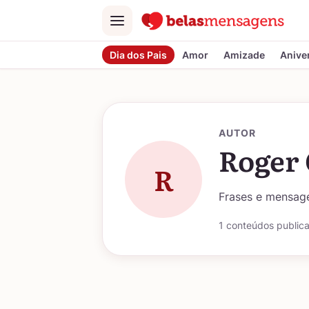
Menu
Dia dos Pais
Amor
Amizade
Anive
AUTOR
Roger
R
Frases e mensage
1 conteúdos public