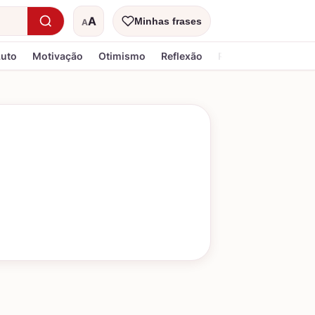
A
Minhas frases
A
Tamanho do texto
Luto
Motivação
Otimismo
Reflexão
Religiosa