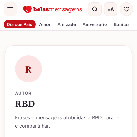
A
A
Menu
Tamanho do t
Dia dos Pais
Amor
Amizade
Aniversário
Bonitas
R
AUTOR
RBD
Frases e mensagens atribuídas a RBD para ler
e compartilhar.