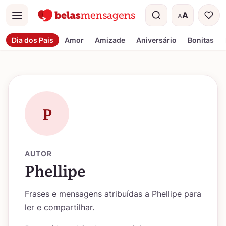
A
A
Menu
Tamanho do t
Dia dos Pais
Amor
Amizade
Aniversário
Bonitas
P
AUTOR
Phellipe
Frases e mensagens atribuídas a Phellipe para
ler e compartilhar.