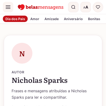
A
A
Menu
Tamanho do t
Dia dos Pais
Amor
Amizade
Aniversário
Bonitas
N
AUTOR
Nicholas Sparks
Frases e mensagens atribuídas a Nicholas
Sparks para ler e compartilhar.