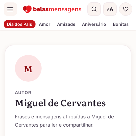
A
A
Menu
Tamanho do t
Dia dos Pais
Amor
Amizade
Aniversário
Bonitas
M
AUTOR
Miguel de Cervantes
Frases e mensagens atribuídas a Miguel de
Cervantes para ler e compartilhar.