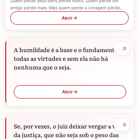
Quem perde seus bens perde muito. Quem perde um
amigo perde mais. Mas quem perde a coragem perde…
Abrir
A humildade é a base e o fundamento de
0
todas as virtudes e sem ela não há
nenhuma que o seja.
Abrir
Se, por vezes, o juiz deixar vergar a vara
0
da justiça, que não seja sob o peso das