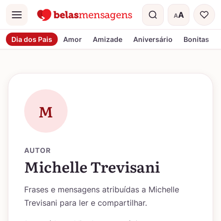
A
A
Menu
Tamanho do t
Dia dos Pais
Amor
Amizade
Aniversário
Bonitas
M
AUTOR
Michelle Trevisani
Frases e mensagens atribuídas a Michelle
Trevisani para ler e compartilhar.