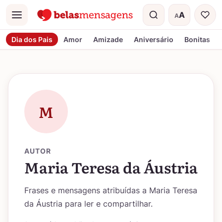
A
A
Menu
Tamanho do t
Dia dos Pais
Amor
Amizade
Aniversário
Bonitas
M
AUTOR
Maria Teresa da Áustria
Frases e mensagens atribuídas a Maria Teresa
da Áustria para ler e compartilhar.