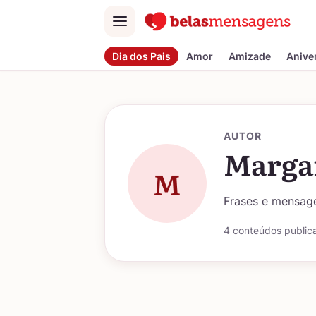
Menu
Dia dos Pais
Amor
Amizade
Anive
AUTOR
Marga
M
Frases e mensage
4 conteúdos public