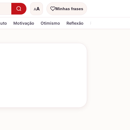
A
Minhas frases
A
Tamanho do texto
Luto
Motivação
Otimismo
Reflexão
Religiosa