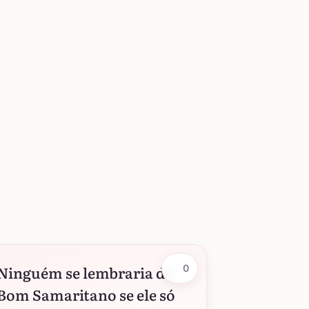
Ninguém se lembraria do
0
Bom Samaritano se ele só