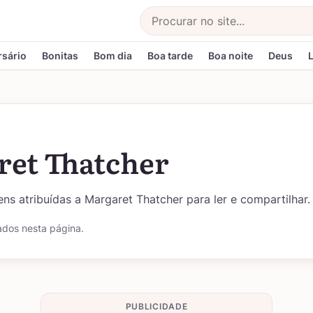
Buscar
rsário
Bonitas
Bom dia
Boa tarde
Boa noite
Deus
ret Thatcher
ns atribuídas a Margaret Thatcher para ler e compartilhar.
ados nesta página.
PUBLICIDADE