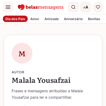
A
A
Menu
Tamanho do t
Dia dos Pais
Amor
Amizade
Aniversário
Bonitas
M
AUTOR
Malala Yousafzai
Frases e mensagens atribuídas a Malala
Yousafzai para ler e compartilhar.