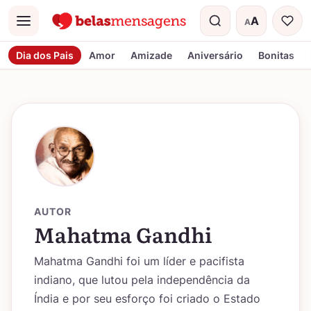
A
A
Menu
Tamanho do t
Dia dos Pais
Amor
Amizade
Aniversário
Bonitas
AUTOR
Mahatma Gandhi
Mahatma Gandhi foi um líder e pacifista
indiano, que lutou pela independência da
Índia e por seu esforço foi criado o Estado