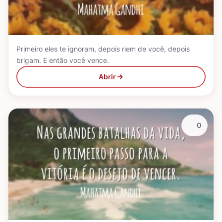
Primeiro eles te ignoram, depois riem de você, depois
brigam. E então você vence.
Abrir
0