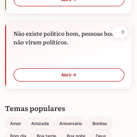
Não existe político bom, pessoas boas
0
não viram políticos.
Abrir
Temas populares
Amor
Amizade
Aniversário
Bonitas
Bom dia
Boa tarde
Boa noite
Deus