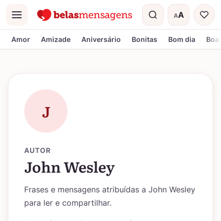
A
A
Menu
Tamanho do t
Amor
Amizade
Aniversário
Bonitas
Bom dia
Boa 
J
AUTOR
John Wesley
Frases e mensagens atribuídas a John Wesley
para ler e compartilhar.