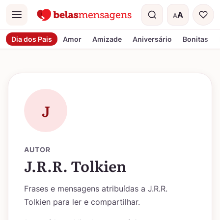
A
A
Menu
Tamanho do t
Dia dos Pais
Amor
Amizade
Aniversário
Bonitas
J
AUTOR
J.R.R. Tolkien
Frases e mensagens atribuídas a J.R.R.
Tolkien para ler e compartilhar.