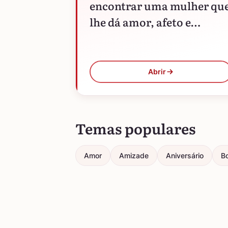
encontrar uma mulher qu
lhe dá amor, afeto e
ternura? Significa que voc
entrou na casa errada.
Abrir
Temas populares
Amor
Amizade
Aniversário
Bo