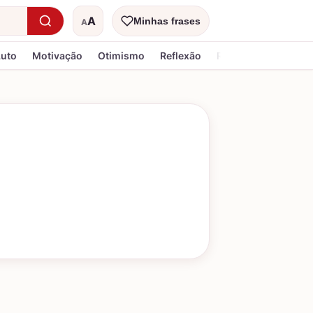
A
Minhas frases
A
Tamanho do texto
Luto
Motivação
Otimismo
Reflexão
Religiosa