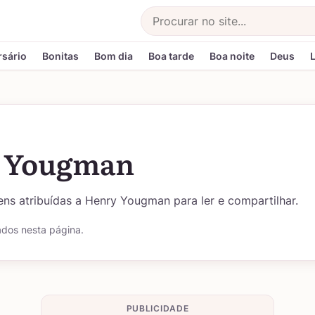
Buscar
rsário
Bonitas
Bom dia
Boa tarde
Boa noite
Deus
 Yougman
ns atribuídas a Henry Yougman para ler e compartilhar.
ados nesta página.
PUBLICIDADE