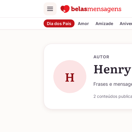
Menu
Dia dos Pais
Amor
Amizade
Anive
AUTOR
Henry
H
Frases e mensage
2 conteúdos public