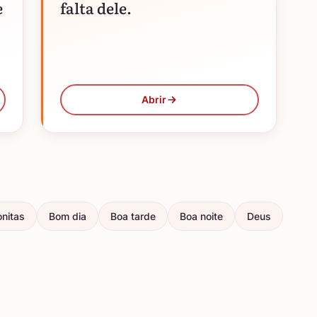
e
falta dele.
ê
Abrir
nitas
Bom dia
Boa tarde
Boa noite
Deus