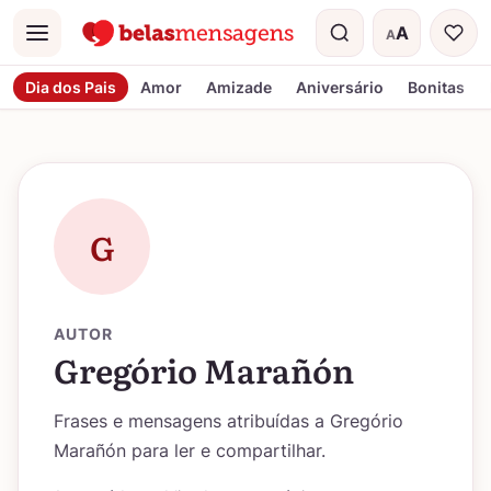
A
A
Menu
Tamanho do t
Dia dos Pais
Amor
Amizade
Aniversário
Bonitas
G
AUTOR
Gregório Marañón
Frases e mensagens atribuídas a Gregório
Marañón para ler e compartilhar.