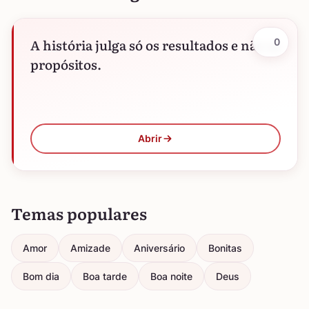
A história julga só os resultados e não os
0
propósitos.
Abrir
Temas populares
Amor
Amizade
Aniversário
Bonitas
Bom dia
Boa tarde
Boa noite
Deus