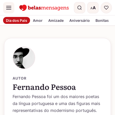
A
A
Menu
Tamanho do t
Dia dos Pais
Amor
Amizade
Aniversário
Bonitas
AUTOR
Fernando Pessoa
Fernando Pessoa foi um dos maiores poetas
da língua portuguesa e uma das figuras mais
representativas do modernismo português.