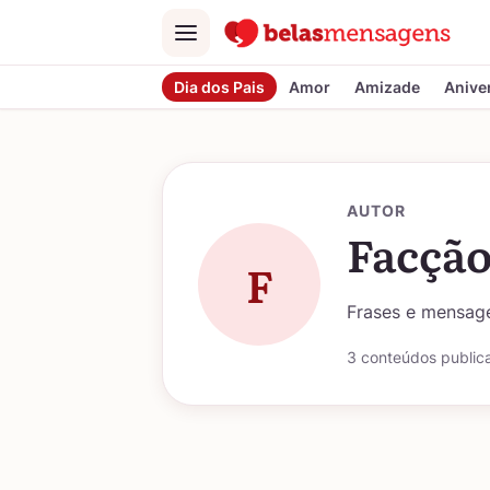
Menu
Dia dos Pais
Amor
Amizade
Anive
AUTOR
Facção
F
Frases e mensage
3 conteúdos public