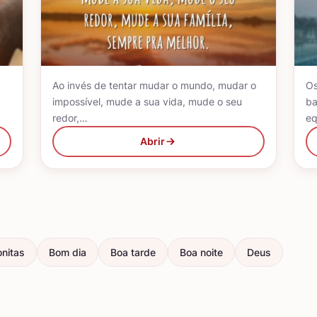
Ao invés de tentar mudar o mundo, mudar o
Os
impossível, mude a sua vida, mude o seu
ba
redor,…
eq
Abrir
nitas
Bom dia
Boa tarde
Boa noite
Deus