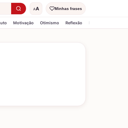
A
Minhas frases
A
Tamanho do texto
Luto
Motivação
Otimismo
Reflexão
Religiosa