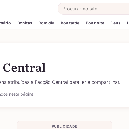
Buscar
rsário
Bonitas
Bom dia
Boa tarde
Boa noite
Deus
 Central
ns atribuídas a Facção Central para ler e compartilhar.
ados nesta página.
PUBLICIDADE