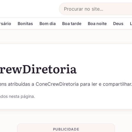
Buscar
rsário
Bonitas
Bom dia
Boa tarde
Boa noite
Deus
rewDiretoria
ns atribuídas a ConeCrewDiretoria para ler e compartilhar
ados nesta página.
PUBLICIDADE