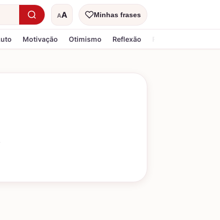
A
Minhas frases
A
Tamanho do texto
Luto
Motivação
Otimismo
Reflexão
Religiosa
.