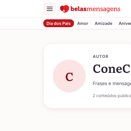
Menu
Dia dos Pais
Amor
Amizade
Anive
AUTOR
ConeC
C
Frases e mensage
2 conteúdos public