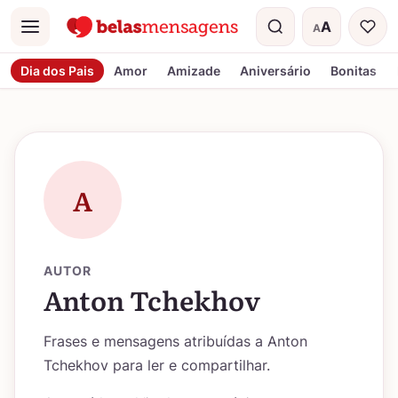
A
A
Menu
Tamanho do t
Dia dos Pais
Amor
Amizade
Aniversário
Bonitas
A
AUTOR
Anton Tchekhov
Frases e mensagens atribuídas a Anton
Tchekhov para ler e compartilhar.