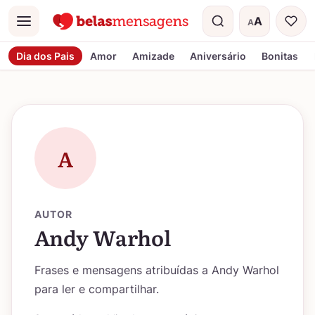
A
A
Menu
Tamanho do t
Dia dos Pais
Amor
Amizade
Aniversário
Bonitas
A
AUTOR
Andy Warhol
Frases e mensagens atribuídas a Andy Warhol
para ler e compartilhar.