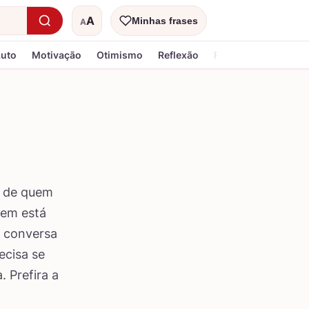
A
Minhas frases
A
Tamanho do texto
Luto
Motivação
Otimismo
Reflexão
Religiosa
o de quem
uem está
a conversa
ecisa se
 Prefira a