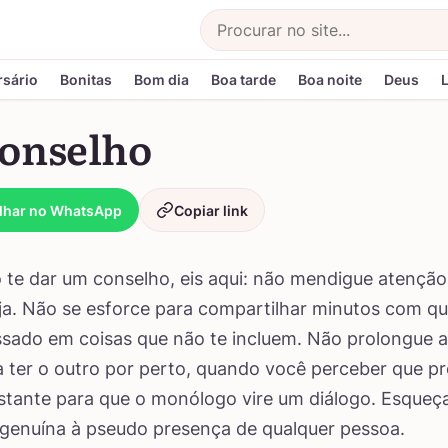
Buscar
rsário
Bonitas
Bom dia
Boa tarde
Boa noite
Deus
onselho
lhar no WhatsApp
Copiar link
 te dar um conselho, eis aqui: não mendigue atençã
ja. Não se esforce para compartilhar minutos com q
ssado em coisas que não te incluem. Não prolongue 
 ter o outro por perto, quando você perceber que pr
stante para que o monólogo vire um diálogo. Esqueça.
 genuína à pseudo presença de qualquer pessoa.