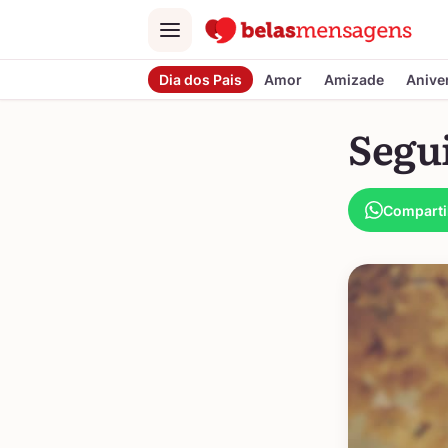
Menu
Dia dos Pais
Amor
Amizade
Anive
Segu
Comparti