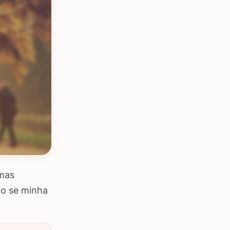
 mas
po se minha