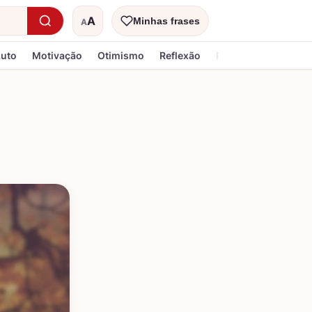
A
Minhas frases
A
Tamanho do texto
Luto
Motivação
Otimismo
Reflexão
Religiosa