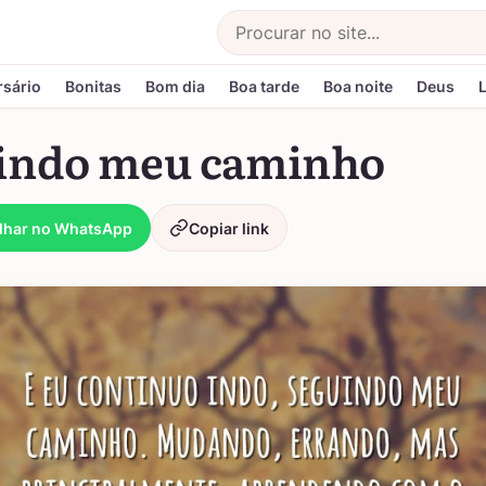
Buscar
rsário
Bonitas
Bom dia
Boa tarde
Boa noite
Deus
indo meu caminho
lhar no WhatsApp
Copiar link