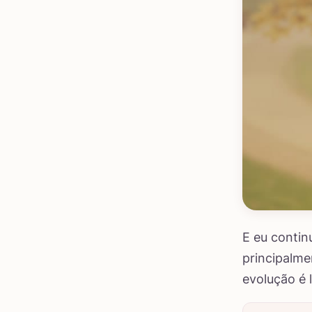
E eu conti
principalm
evolução é 