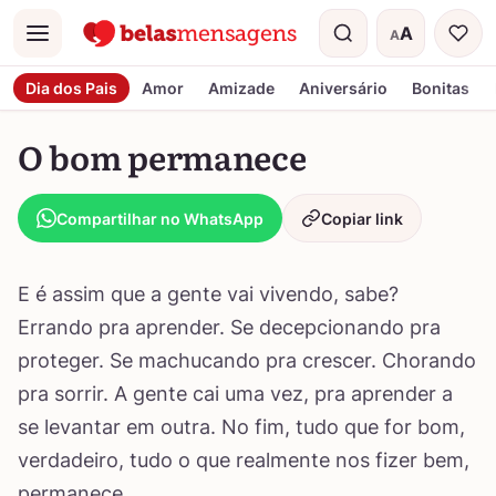
A
A
Menu
Tamanho do t
Dia dos Pais
Amor
Amizade
Aniversário
Bonitas
O bom permanece
Compartilhar no WhatsApp
Copiar link
E é assim que a gente vai vivendo, sabe?
Errando pra aprender. Se decepcionando pra
proteger. Se machucando pra crescer. Chorando
pra sorrir. A gente cai uma vez, pra aprender a
se levantar em outra. No fim, tudo que for bom,
verdadeiro, tudo o que realmente nos fizer bem,
permanece.