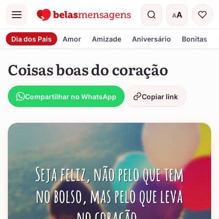
A
A
Menu
Tamanho do t
Dia dos Pais
Amor
Amizade
Aniversário
Bonitas
Coisas boas do coração
Compartilhar no WhatsApp
Copiar link