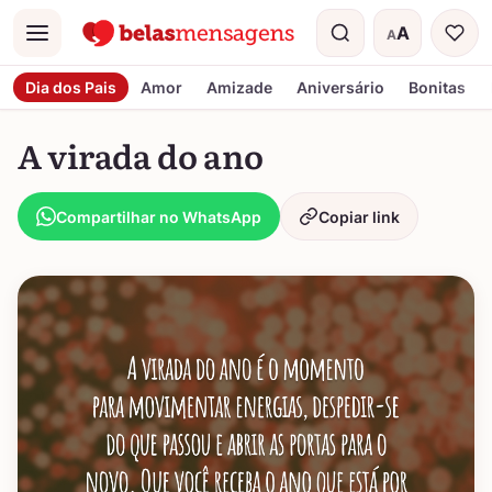
A
A
Menu
Tamanho do t
Dia dos Pais
Amor
Amizade
Aniversário
Bonitas
A virada do ano
Compartilhar no WhatsApp
Copiar link