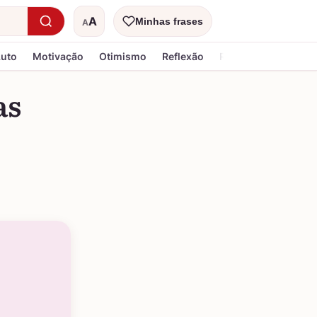
A
Minhas frases
A
Tamanho do texto
Luto
Motivação
Otimismo
Reflexão
Religiosa
as