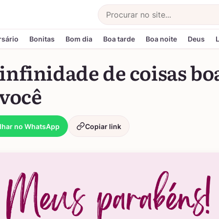
Buscar
rsário
Bonitas
Bom dia
Boa tarde
Boa noite
Deus
nfinidade de coisas bo
 você
lhar no WhatsApp
Copiar link