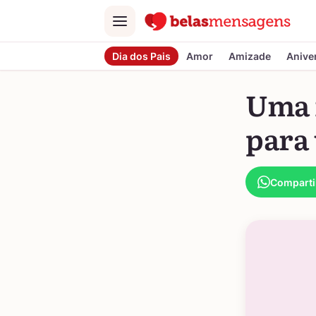
Menu
Dia dos Pais
Amor
Amizade
Anive
Uma i
para
Comparti