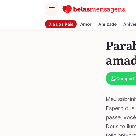
Menu
Dia dos Pais
Amor
Amizade
Anive
Para
ama
Comparti
Meu sobrinh
Espero que 
passe, você
Deus te ilu
feliz anive