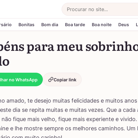
Buscar
rsário
Bonitas
Bom dia
Boa tarde
Boa noite
Deus
béns para meu sobrinh
do
lhar no WhatsApp
Copiar link
o amado, te desejo muitas felicidades e muitos anos 
este dia se repita muitas e muitas vezes. Que a cada
 não fique mais velho, fique mais experiente e vivido
mine e lhe mostre sempre os melhores caminhos. Um 
rsário com muito carinho!