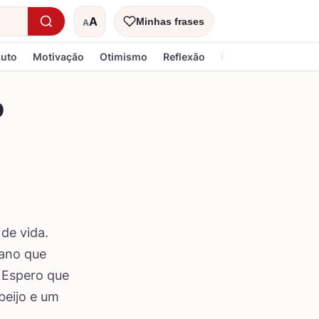
A
Minhas frases
A
Tamanho do texto
Luto
Motivação
Otimismo
Reflexão
Religiosa
o
de vida.
 ano que
. Espero que
beijo e um