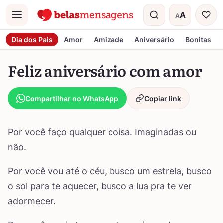
A
A
Menu
Tamanho do t
Dia dos Pais
Amor
Amizade
Aniversário
Bonitas
Feliz aniversário com amor
Compartilhar no WhatsApp
Copiar link
Por você faço qualquer coisa. Imaginadas ou
não.
Por você vou até o céu, busco um estrela, busco
o sol para te aquecer, busco a lua pra te ver
adormecer.