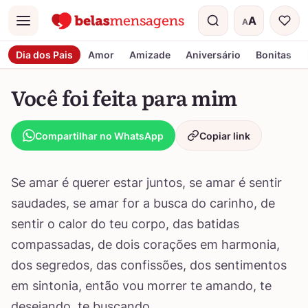
A
A
Menu
Tamanho do t
Dia dos Pais
Amor
Amizade
Aniversário
Bonitas
Você foi feita para mim
Compartilhar no WhatsApp
Copiar link
Se amar é querer estar juntos, se amar é sentir
saudades, se amar for a busca do carinho, de
sentir o calor do teu corpo, das batidas
compassadas, de dois corações em harmonia,
dos segredos, das confissões, dos sentimentos
em sintonia, então vou morrer te amando, te
desejando, te buscando.