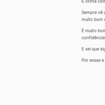
É ótima com
Sempre vê 
muito bom d
É muito bom
confidênci
E sei que s
Por essas e