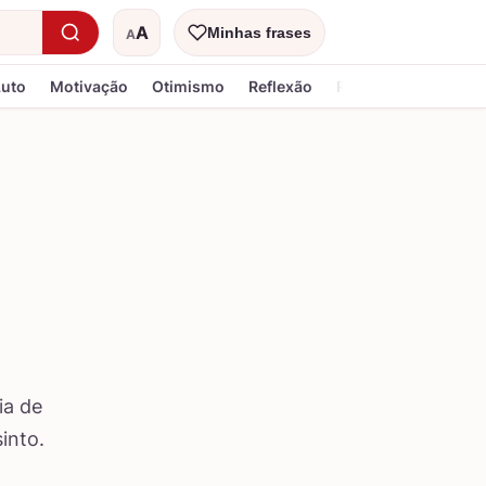
A
Minhas frases
A
Tamanho do texto
Luto
Motivação
Otimismo
Reflexão
Religiosa
ia de
into.