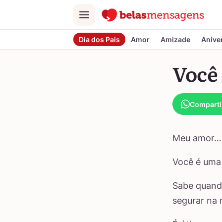
Menu
Dia dos Pais
Amor
Amizade
Anive
Você
Comparti
Meu amor…
Você é uma 
Sabe quando
segurar na 