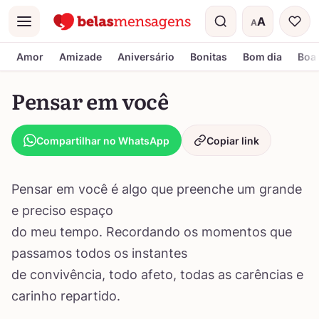
A
A
Menu
Tamanho do t
Amor
Amizade
Aniversário
Bonitas
Bom dia
Boa 
Pensar em você
Compartilhar no WhatsApp
Copiar link
Pensar em você é algo que preenche um grande
e preciso espaço
do meu tempo. Recordando os momentos que
passamos todos os instantes
de convivência, todo afeto, todas as carências e
carinho repartido.