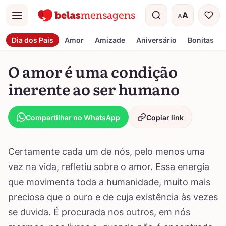
A
A
Menu
Tamanho do t
Dia dos Pais
Amor
Amizade
Aniversário
Bonitas
O amor é uma condição
inerente ao ser humano
Compartilhar no WhatsApp
Copiar link
Certamente cada um de nós, pelo menos uma
vez na vida, refletiu sobre o amor. Essa energia
que movimenta toda a humanidade, muito mais
preciosa que o ouro e de cuja existência às vezes
se duvida. É procurada nos outros, em nós