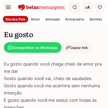
A
A
Menu
Tamanho do t
Dia dos Pais
Amor
Amizade
Aniversário
Bonitas
Eu gosto
Compartilhar no WhatsApp
Copiar link
Eu gosto quando você chega cheio de amor pra
me dar
Gosto quando você vai, cheio de saudades.
Gosto quando você me acarinha sem nenhuma
intenção
E gosto quando você me seduz com todas as
intenções