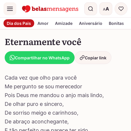
A
A
Menu
Tamanho do t
Dia dos Pais
Amor
Amizade
Aniversário
Bonitas
Eternamente você
Compartilhar no WhatsApp
Copiar link
Cada vez que olho para você
Me pergunto se sou merecedor
Pois Deus me mandou o anjo mais lindo,
De olhar puro e sincero,
De sorriso meigo e carinhoso,
De abraço aconchegante,
E tão perfeito que parece ter sido