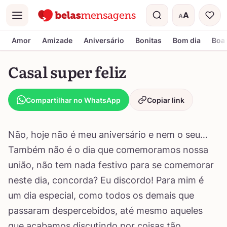
A
A
Menu
Tamanho do t
Amor
Amizade
Aniversário
Bonitas
Bom dia
Boa 
Casal super feliz
Compartilhar no WhatsApp
Copiar link
Não, hoje não é meu aniversário e nem o seu…
Também não é o dia que comemoramos nossa
união, não tem nada festivo para se comemorar
neste dia, concorda? Eu discordo! Para mim é
um dia especial, como todos os demais que
passaram despercebidos, até mesmo aqueles
que acabamos discutindo por coisas tão