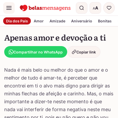
A
A
Menu
Tamanho do t
Dia dos Pais
Amor
Amizade
Aniversário
Bonitas
Apenas amor e devoção a ti
Compartilhar no WhatsApp
Copiar link
Nada é mais belo ou melhor do que o amor e o
melhor de tudo é amar-te, é perceber que
encontrei em ti o alvo mais digno para dirigir as
minhas flechas de afeição e carinho. Mas, o mais
importante a dizer-te neste momento é que
nada vai interferir de forma negativa neste meu
sentimento por ti, pois eu não quero e não vou