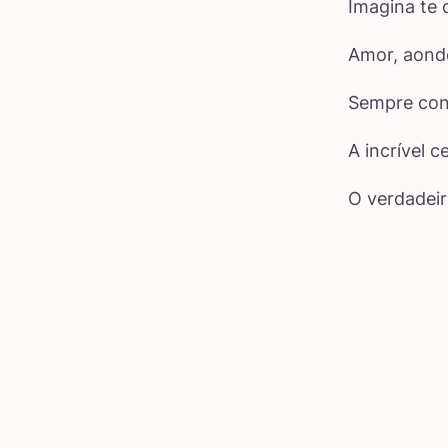
Imagina te 
Amor, aonde
Sempre cont
A incrível 
O verdadeir