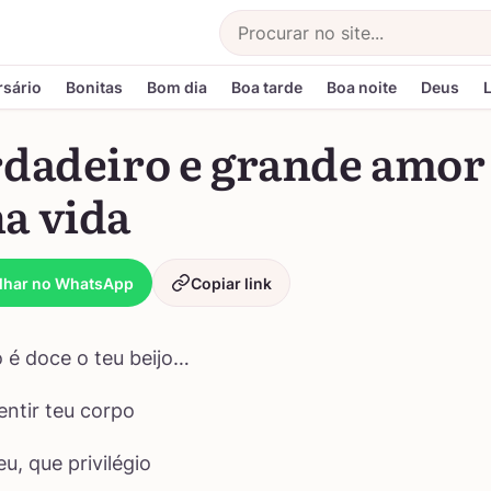
Buscar
rsário
Bonitas
Bom dia
Boa tarde
Boa noite
Deus
rdadeiro e grande amor
a vida
lhar no WhatsApp
Copiar link
 é doce o teu beijo…
entir teu corpo
u, que privilégio