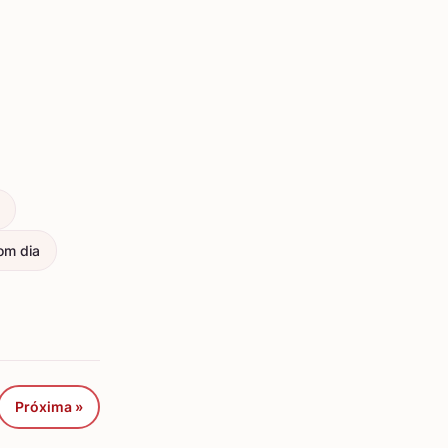
om dia
Próxima »