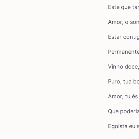
Este que ta
Amor, o son
Estar conti
Permanente
Vinho doce,
Puro, tua bo
Amor, tu és
Que poderia
Egoísta eu 