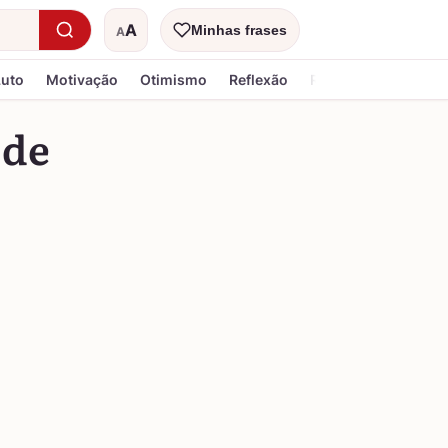
A
Minhas frases
A
Tamanho do texto
Luto
Motivação
Otimismo
Reflexão
Religiosa
 de