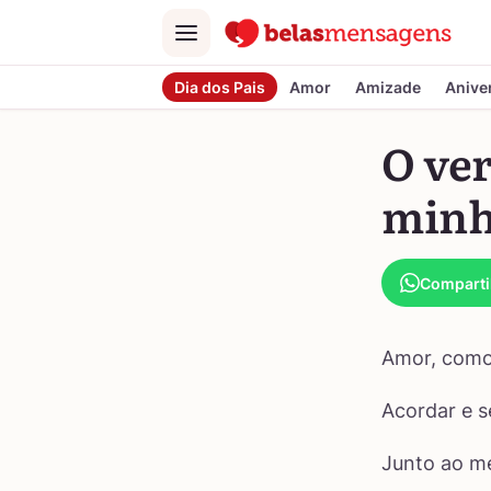
Menu
Dia dos Pais
Amor
Amizade
Anive
O ve
minh
Comparti
Amor, como
Acordar e s
Junto ao me