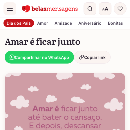
A
A
Menu
Tamanho do t
Dia dos Pais
Amor
Amizade
Aniversário
Bonitas
Amar é ficar junto
Compartilhar no WhatsApp
Copiar link