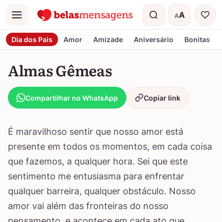
A
A
Menu
Tamanho do t
Dia dos Pais
Amor
Amizade
Aniversário
Bonitas
Almas Gêmeas
Compartilhar no WhatsApp
Copiar link
É maravilhoso sentir que nosso amor está
presente em todos os momentos, em cada coisa
que fazemos, a qualquer hora. Sei que este
sentimento me entusiasma para enfrentar
qualquer barreira, qualquer obstáculo. Nosso
amor vai além das fronteiras do nosso
pensamento, e acontece em cada ato que