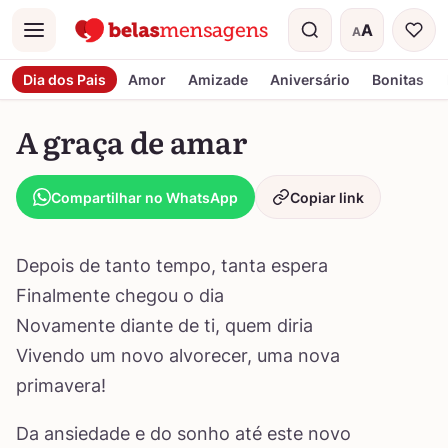
A
A
Menu
Tamanho do t
Dia dos Pais
Amor
Amizade
Aniversário
Bonitas
A graça de amar
Compartilhar no WhatsApp
Copiar link
Depois de tanto tempo, tanta espera
Finalmente chegou o dia
Novamente diante de ti, quem diria
Vivendo um novo alvorecer, uma nova
primavera!
Da ansiedade e do sonho até este novo